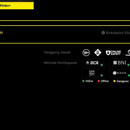
Plinko+
MI
Rokokslot Sit
Tanggung Jawab
Metode Pembayaran