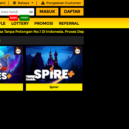
ami
Bahasa
Pengaduan Customer
DAFTAR
BARU
PROMO
FLE
LOTTERY
PROMOSI
REFERRAL
a Tanpa Potongan No.1 Di Indonesia. Proses Deposit Cepat serta Layanan d
S
Spire+