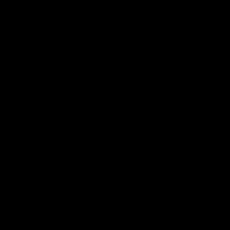
MAIN SEKARANG
MAIN SEKARANG