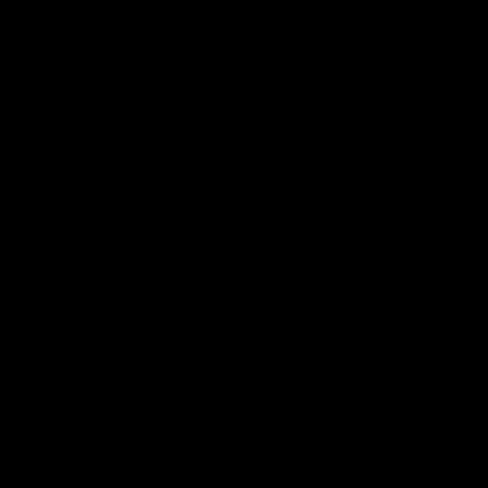
MAIN SEKARANG
MAIN SEKARANG