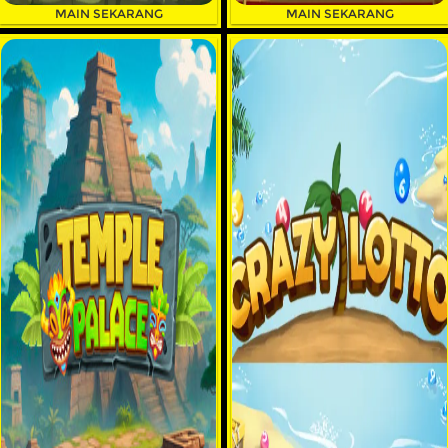
MAIN SEKARANG
MAIN SEKARANG