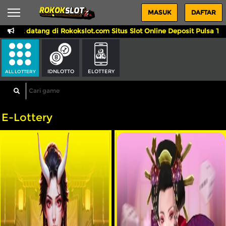
Beranda
MASUK
DAFTAR
at datang di Rokokslot.com Situs Slot Online Deposit Pulsa Tanpa 
Sports
BARU
PROMO
Live Casino
BARU
IDNLOTTO
ELOTTERY
Slots
ALL LOTTERY
PROMO
IDNLIVE
BARU
Stream N Spin
E-Lottery
Arcade
PROMO
Table Games
Lottery
BARU
PROMO
IDNRaffle
Referral