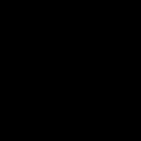
MAIN SEKARANG
Lottery