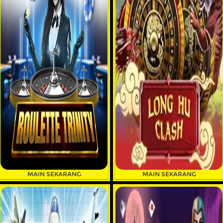
MAIN SEKARANG
MAIN SEKARANG