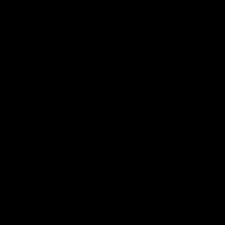
MAIN SEKARANG
MAIN SEKARANG