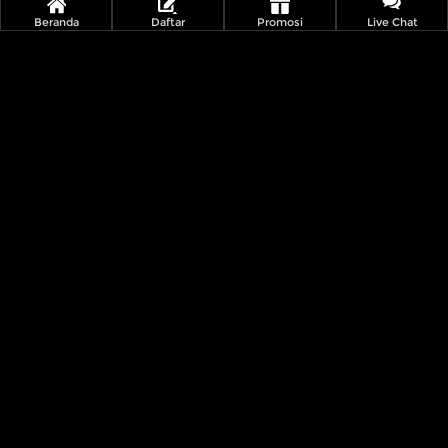
Beranda
Daftar
Promosi
Live Chat
MAIN SEKARANG
MAIN SEKARANG