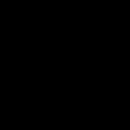
MAIN SEKARANG
MAIN SEKARANG