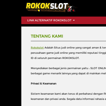
LINK ALTERNATIF ROKOKSLOT
TENTANG KAMI
Rokokslot
Adalah Situs judi online yang sangat aman & te
perusahaan game judi online yang memiliki reputasi tin
ID di seluruh permainan ROKOKSLOT.
Menyediakan berbagai jenis permainan yaitu : SLOT ONL
berbagai game menarik lainnya yang dapat di mainkan mela
Privasi & Keamanan
Sistem keamanan kami akan terus di perbaharui dengan fi
keamanan dan privasi anda. Segala data informasi rahasia 